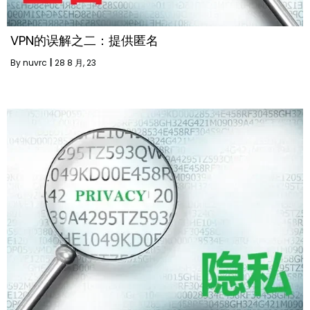
VPN的误解之二：提供匿名
By
nuvrc
|
28
8 月, 23