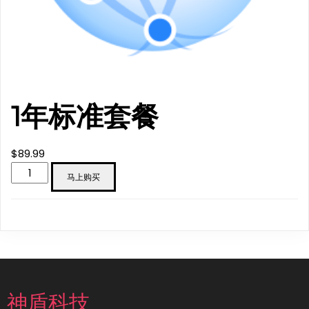
1年标准套餐
$
89.99
1
马上购买
年
标
准
套
餐
数
量
神盾科技