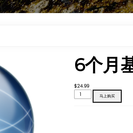
6个月
$
24.99
6
马上购买
个
月
基
础
套