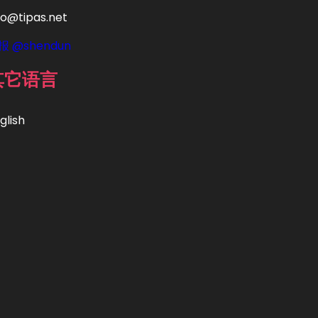
fo@tipas.net
报 @shendun
其它语言
glish